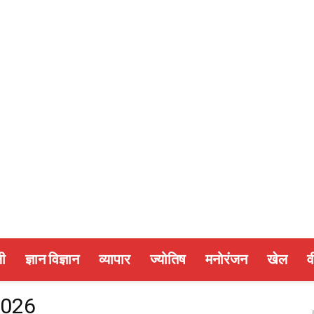
ी
ज्ञान विज्ञान
व्यापार
ज्योतिष
मनोरंजन
खेल
व
2026