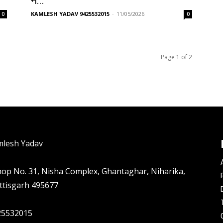
ने...
KAMLESH YADAV 9425532015
-
11/05/2026
0
0
Page 1 of 2
mlesh Yadav
hop No. 31, Nisha Complex, Ghantaghar, Niharika,
ttisgarh 495677
25532015