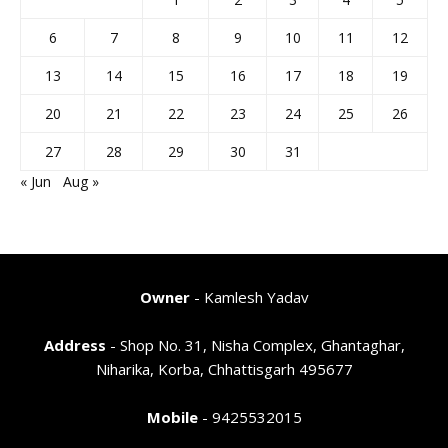
6
7
8
9
10
11
12
13
14
15
16
17
18
19
20
21
22
23
24
25
26
27
28
29
30
31
« Jun
Aug »
Owner
- Kamlesh Yadav
Address
- Shop No. 31, Nisha Complex, Ghantaghar,
Niharika, Korba, Chhattisgarh 495677
Mobile
- 9425532015