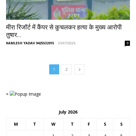
मीरा रिजॉर्ट में कैंपर से कुचलकर हत्या के मुख्य आरोपी
तुषार...
KAMLESH YADAV 9425532015
-
05/07/2026
0
1
2
×
July 2026
M
T
W
T
F
S
S
1
2
3
4
5