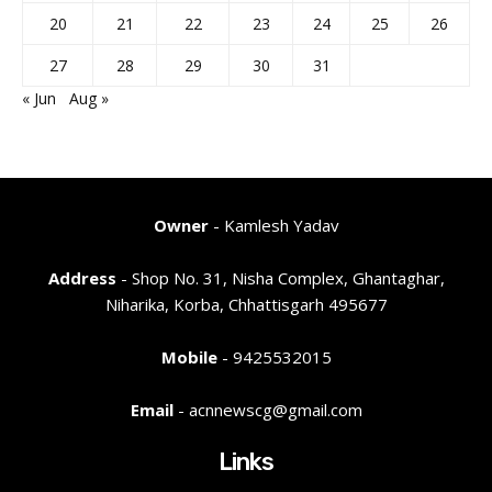
20
21
22
23
24
25
26
27
28
29
30
31
« Jun
Aug »
Owner
- Kamlesh Yadav
Address
- Shop No. 31, Nisha Complex, Ghantaghar,
Niharika, Korba, Chhattisgarh 495677
Mobile
- 9425532015
Email
- acnnewscg@gmail.com
Links