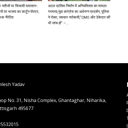
ा के नतीजों पर सियासी घमासान :
अटल प्रतिमा निर्माण में अनियमितता का मामला
पों पर भाजपा का कार्टून पोस्टर,
गरमाया,युवा कांग्रेस का अर्धनग्न प्रदर्शन, पुलिस
ेक नैरेटिव
ने रोका, जमकर नारेबाजी,”CMO और ठेकेदार की
भी जांच हो” –...
mlesh Yadav
hop No. 31, Nisha Complex, Ghantaghar, Niharika,
ttisgarh 495677
25532015