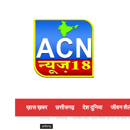
ख़ास ख़बर
छत्तीसगढ़
देश दुनिया
जीवन शैल
Home
छत्तीसगढ़
जांजगीर-चांपा: सड़क निर्माण की मांग को लेकर पामग
छत्तीसगढ़