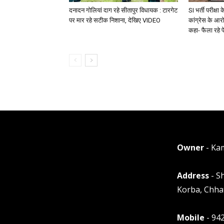
दनादन गोलियां दाग रहे सीतापुर विधायक : टारगेट
SI भर्ती परीक्ष
पर मार रहे सटीक निशाना, देखिए VIDEO
कांग्रेस के आरो
कहा- फैला रहे फ
Owner
- Ka
Address
- S
Korba, Chha
Mobile
- 94