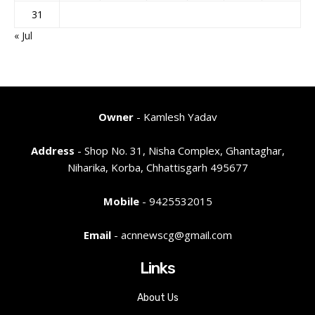
31
« Jul
Owner
- Kamlesh Yadav
Address
- Shop No. 31, Nisha Complex, Ghantaghar,
Niharika, Korba, Chhattisgarh 495677
Mobile
- 9425532015
Email
- acnnewscg@gmail.com
Links
About Us