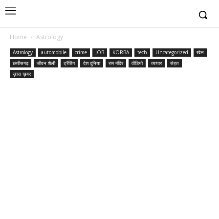
Home
Astrology
Astrology
automobile
crime
JOB
KORBA
tech
Uncategorized
खेल
छत्तीसगढ़
जीवन शैली
ट्रैंडिंग
देश दुनिया
राम मंदिर
वीडियो
व्यापार
सेहत
ख़ास ख़बर