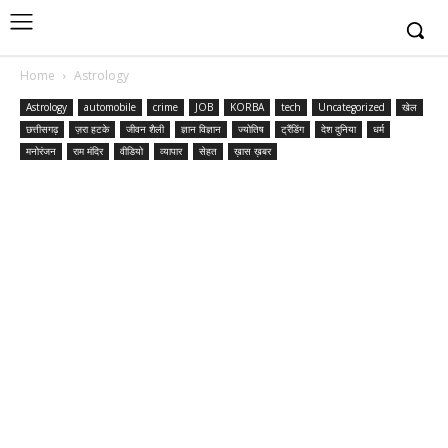
Home
Astrology
Astrology
automobile
crime
JOB
KORBA
tech
Uncategorized
खेल
छत्तीसगढ़
ज़रा हटके
जीवन शैली
ज्ञान विज्ञान
ज्योतिष
ट्रैंडिंग
देश दुनिया
धर्म
मनोरंजन
राम मंदिर
वीडियो
व्यापार
सेहत
ख़ास ख़बर