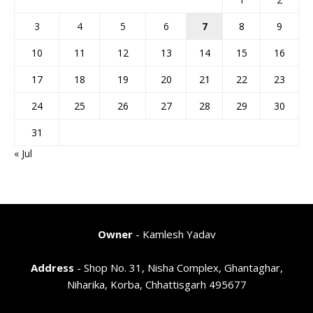
3
4
5
6
7
8
9
10
11
12
13
14
15
16
17
18
19
20
21
22
23
24
25
26
27
28
29
30
31
« Jul
Owner
- Kamlesh Yadav
Address
- Shop No. 31, Nisha Complex, Ghantaghar,
Niharika, Korba, Chhattisgarh 495677