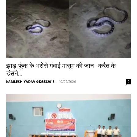
झाड़-फूंक के भरोसे गंवाई मासूम की जान : करैत के
डंसने...
KAMLESH YADAV 9425532015
-
10/07/2026
0