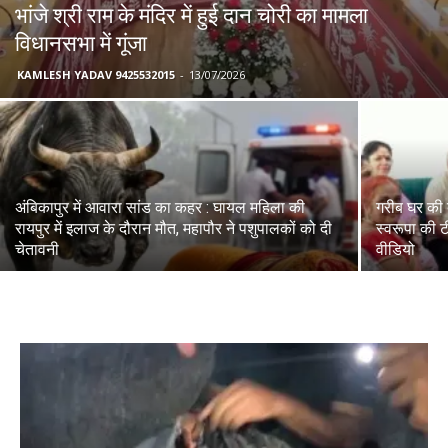
भांजे श्री राम के मंदिर में हुई दान चोरी का मामला
विधानसभा में गूंजा
KAMLESH YADAV 9425532015
-
13/07/2026
अंबिकापुर में आवारा सांड का कहर : घायल महिला की
गरीब घर की ब
रायपुर में इलाज के दौरान मौत, महापौर ने पशुपालकों को दी
स्वरूपा की ट
चेतावनी
वीडियो