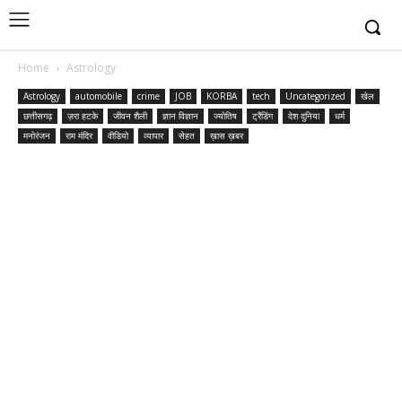
Home
Astrology
Astrology
automobile
crime
JOB
KORBA
tech
Uncategorized
खेल
छत्तीसगढ़
ज़रा हटके
जीवन शैली
ज्ञान विज्ञान
ज्योतिष
ट्रैंडिंग
देश दुनिया
धर्म
मनोरंजन
राम मंदिर
वीडियो
व्यापार
सेहत
ख़ास ख़बर