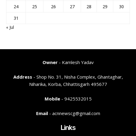
24
25
26
27
28
29
30
31
« Jul
Owner
- Kamlesh Yadav
Address
- Shop No. 31, Nisha Complex, Ghantaghar,
Niharika, Korba, Chhattisgarh 495677
Mobile
- 9425532015
Email
- acnnewscg@gmail.com
Links