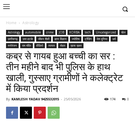
Home
Astrology
Astrology
automobile
crime
JOB
KORBA
tech
Uncategorized
खेल
छत्तीसगढ़
ज़रा हटके
जीवन शैली
ज्ञान विज्ञान
ज्योतिष
ट्रैंडिंग
देश दुनिया
धर्म
मनोरंजन
राम मंदिर
वीडियो
व्यापार
सेहत
ख़ास ख़बर
कब्र से गायब हुआ बच्ची का सर :
तीन महीने बाद भी पुलिस के हाथ
खाली, गुस्साए ग्रामीणों ने कलेक्ट्रेट
में किया प्रदर्शन
By
KAMLESH YADAV 9425532015
-
25/05/2026
174
0