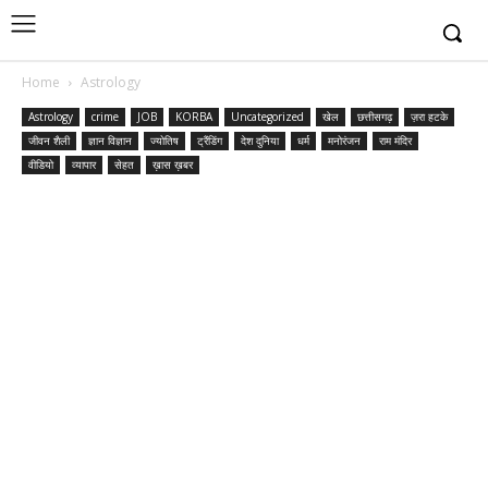
Home
Astrology
Astrology
crime
JOB
KORBA
Uncategorized
खेल
छत्तीसगढ़
ज़रा हटके
जीवन शैली
ज्ञान विज्ञान
ज्योतिष
ट्रैंडिंग
देश दुनिया
धर्म
मनोरंजन
राम मंदिर
वीडियो
व्यापार
सेहत
ख़ास ख़बर