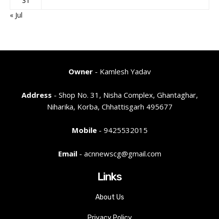
31
« Jul
Owner
- Kamlesh Yadav
Address
- Shop No. 31, Nisha Complex, Ghantaghar,
Niharika, Korba, Chhattisgarh 495677
Mobile
- 9425532015
Email
- acnnewscg@gmail.com
Links
About Us
Privacy Policy