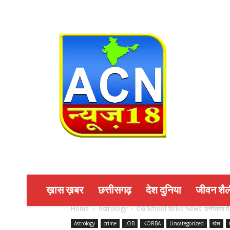
ख़ास ख़बर
छत्तीसगढ़
देश दुनिया
जीवन शैल
Home
Astrology
CG School Strike News: छत्तीसगढ़ में 18
Astrology
crime
JOB
KORBA
Uncategorized
खेल