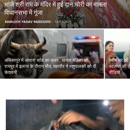
भांजे श्री राम के मंदिर में हुई दान चोरी का मामला
विधानसभा में गूंजा
KAMLESH YADAV 9425532015
-
13/07/2026
अंबिकापुर में आवारा सांड का कहर : घायल महिला की
गरीब घर की ब
रायपुर में इलाज के दौरान मौत, महापौर ने पशुपालकों को दी
स्वरूपा की ट
चेतावनी
वीडियो