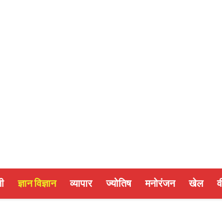
ी
ज्ञान विज्ञान
व्यापार
ज्योतिष
मनोरंजन
खेल
व