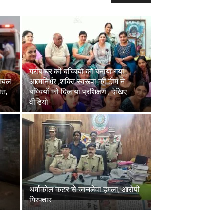
गरीब घर की बच्चियों को बनाया गया
घायल
आत्मनिर्भर ,शक्ति स्वरूपा की टीम ने
ौत,
बच्चियों को दिलाया प्रशिक्षण , देखिए
वीडियो
े
थर्माकोल कटर से जानलेवा हमला, आरोपी
गिरफ्तार