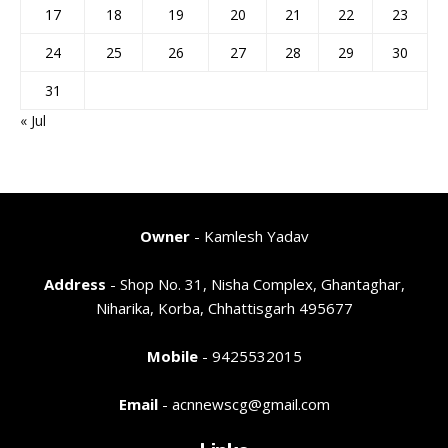
17
18
19
20
21
22
23
24
25
26
27
28
29
30
31
« Jul
Owner
- Kamlesh Yadav
Address
- Shop No. 31, Nisha Complex, Ghantaghar,
Niharika, Korba, Chhattisgarh 495677
Mobile
- 9425532015
Email
- acnnewscg@gmail.com