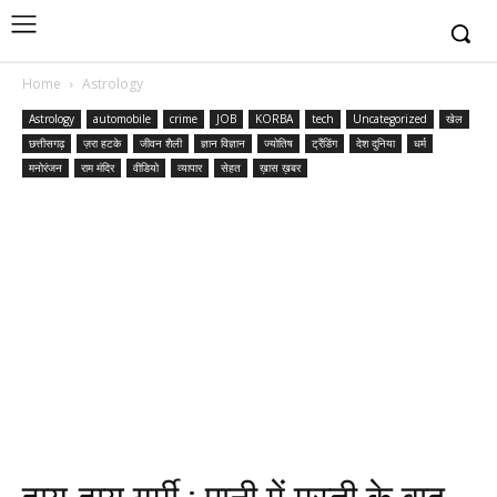
Home
Astrology
Astrology
automobile
crime
JOB
KORBA
tech
Uncategorized
खेल
छत्तीसगढ़
ज़रा हटके
जीवन शैली
ज्ञान विज्ञान
ज्योतिष
ट्रैंडिंग
देश दुनिया
धर्म
मनोरंजन
राम मंदिर
वीडियो
व्यापार
सेहत
ख़ास ख़बर