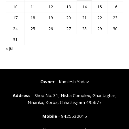
10
11
12
13
14
15
16
17
18
19
20
21
22
23
24
25
26
27
28
29
30
31
« Jul
Owner
- Kamlesh Yadav
Address
- Shop No. 31, Nisha Complex, Ghantaghar,
Niharika, Korba, Chhattisgarh 495677
Mobile
- 9425532015