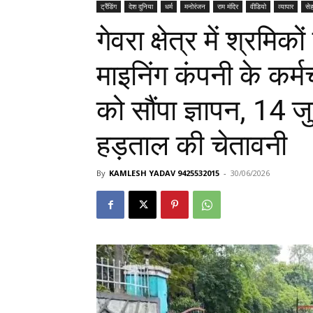
ट्रैंडिंग
देश दुनिया
धर्म
मनोरंजन
राम मंदिर
वीडियो
व्यापार
से
गेवरा क्षेत्र में श्रम
माइनिंग कंपनी के कर्मच
को सौंपा ज्ञापन, 14 
हड़ताल की चेतावनी
By
KAMLESH YADAV 9425532015
-
30/06/2026