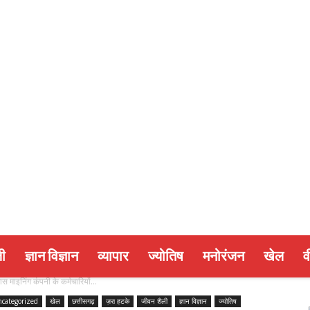
ी
ज्ञान विज्ञान
व्यापार
ज्योतिष
मनोरंजन
खेल
व
डास माइनिंग कंपनी के कर्मचारियों...
categorized
खेल
छत्तीसगढ़
ज़रा हटके
जीवन शैली
ज्ञान विज्ञान
ज्योतिष