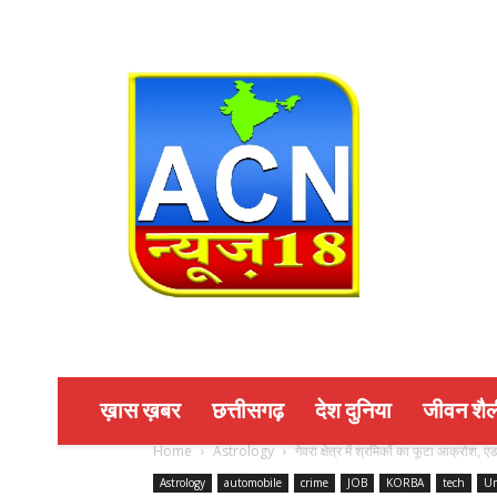
ख़ास ख़बर
छत्तीसगढ़
देश दुनिया
जीवन शैल
Home
Astrology
गेवरा क्षेत्र में श्रमिकों का फूटा आक्रोश, ए
Astrology
automobile
crime
JOB
KORBA
tech
Un