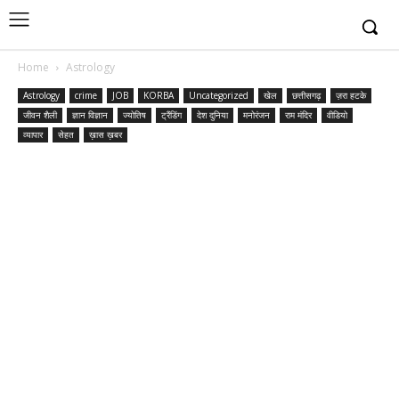
Home
Astrology
Astrology
crime
JOB
KORBA
Uncategorized
खेल
छत्तीसगढ़
ज़रा हटके
जीवन शैली
ज्ञान विज्ञान
ज्योतिष
ट्रैंडिंग
देश दुनिया
मनोरंजन
राम मंदिर
वीडियो
व्यापार
सेहत
ख़ास ख़बर