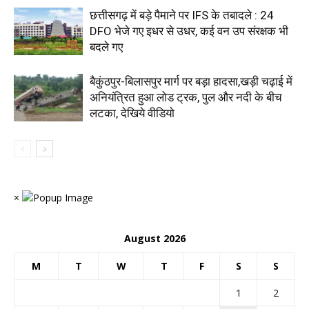
छत्तीसगढ़ में बड़े पैमाने पर IFS के तबादले : 24
DFO भेजे गए इधर से उधर, कई वन उप संरक्षक भी
बदले गए
बैकुंठपुर-बिलासपुर मार्ग पर बड़ा हादसा,खड़ी चढ़ाई में
अनियंत्रित हुआ लोड ट्रक, पुल और नदी के बीच
लटका, देखिये वीडियो
×
August 2026
M
T
W
T
F
S
S
1
2