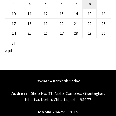
3
4
5
6
7
8
9
10
11
12
13
14
15
16
17
18
19
20
21
22
23
24
25
26
27
28
29
30
31
« Jul
Owner
- Kamlesh Yadav
Address
- Shop No. 31, Nisha Complex, Ghantaghar,
Niharika, Korba, Chhattisgarh 495677
Mobile
- 9425532015