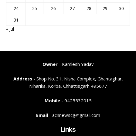
24
25
26
27
28
29
30
31
« Jul
Owner
- Kamlesh Yadav
Address
- Shop No. 31, Nisha Complex, Ghantaghar,
Niharika, Korba, Chhattisgarh 495677
Mobile
- 9425532015
Email
- acnnewscg@gmail.com
Links