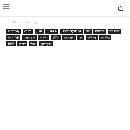
Home
Astrology
Astrology
crime
JOB
KORBA
Uncategorized
खेल
छत्तीसगढ़
ज़रा हटके
जीवन शैली
ज्ञान विज्ञान
ज्योतिष
ट्रैंडिंग
देश दुनिया
धर्म
मनोरंजन
राम मंदिर
वीडियो
व्यापार
सेहत
ख़ास ख़बर