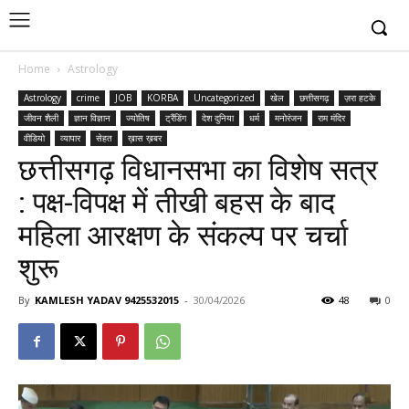
Home
Astrology
Astrology
crime
JOB
KORBA
Uncategorized
खेल
छत्तीसगढ़
ज़रा हटके
जीवन शैली
ज्ञान विज्ञान
ज्योतिष
ट्रैंडिंग
देश दुनिया
धर्म
मनोरंजन
राम मंदिर
वीडियो
व्यापार
सेहत
ख़ास ख़बर
छत्तीसगढ़ विधानसभा का विशेष सत्र
: पक्ष-विपक्ष में तीखी बहस के बाद
महिला आरक्षण के संकल्प पर चर्चा
शुरू
By
KAMLESH YADAV 9425532015
-
30/04/2026
48
0