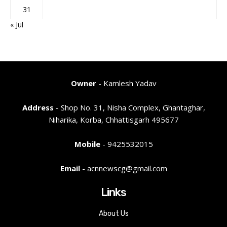
31
« Jul
Owner
- Kamlesh Yadav
Address
- Shop No. 31, Nisha Complex, Ghantaghar,
Niharika, Korba, Chhattisgarh 495677
Mobile
- 9425532015
Email
- acnnewscg@gmail.com
Links
About Us