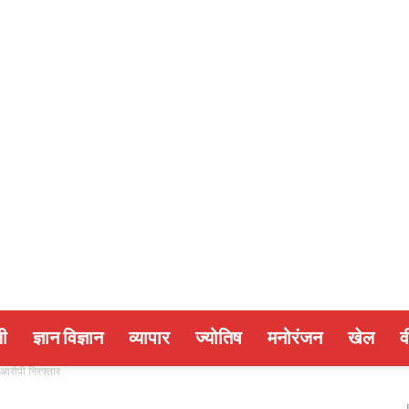
ी
ज्ञान विज्ञान
व्यापार
ज्योतिष
मनोरंजन
खेल
व
 आरोपी गिरफ्तार