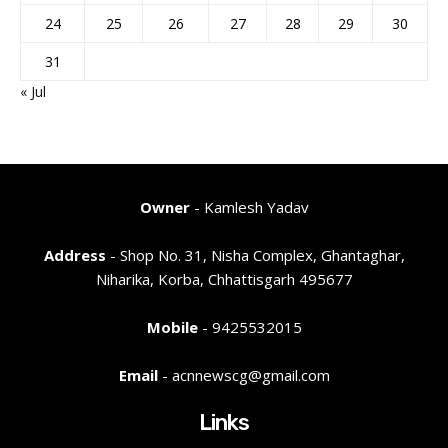
24
25
26
27
28
29
30
31
« Jul
Owner
- Kamlesh Yadav
Address
- Shop No. 31, Nisha Complex, Ghantaghar,
Niharika, Korba, Chhattisgarh 495677
Mobile
- 9425532015
Email
- acnnewscg@gmail.com
Links