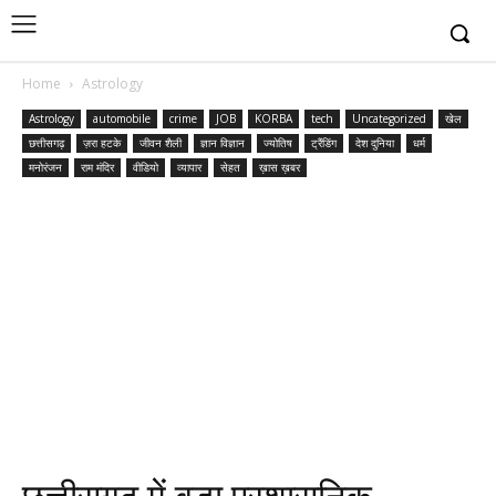
Home
Astrology
Astrology
automobile
crime
JOB
KORBA
tech
Uncategorized
खेल
छत्तीसगढ़
ज़रा हटके
जीवन शैली
ज्ञान विज्ञान
ज्योतिष
ट्रैंडिंग
देश दुनिया
धर्म
मनोरंजन
राम मंदिर
वीडियो
व्यापार
सेहत
ख़ास ख़बर