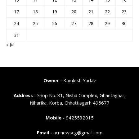
17
18
19
20
21
22
23
24
25
26
27
28
29
30
31
« Jul
Owner
- Kamlesh Yadav
Address
- Shop No. 31, Nisha Complex, Ghantaghar,
Niharika, Korba, Chhattisgarh 495677
Mobile
- 9425532015
Email
- acnnewscg@gmail.com