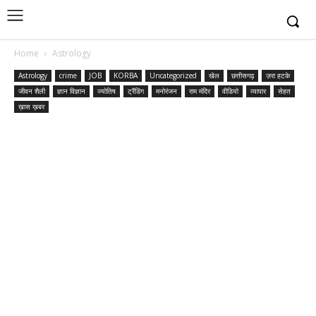
Home
Astrology
Astrology
crime
JOB
KORBA
Uncategorized
खेल
छत्तीसगढ़
ज़रा हटके
जीवन शैली
ज्ञान विज्ञान
ज्योतिष
ट्रैंडिंग
मनोरंजन
राम मंदिर
वीडियो
व्यापार
सेहत
ख़ास ख़बर