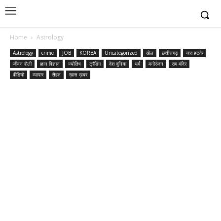
Home
Astrology
Astrology
crime
JOB
KORBA
Uncategorized
खेल
छत्तीसगढ़
ज़रा हटके
जीवन शैली
ज्ञान विज्ञान
ज्योतिष
ट्रैंडिंग
देश दुनिया
धर्म
मनोरंजन
राम मंदिर
वीडियो
व्यापार
सेहत
ख़ास ख़बर