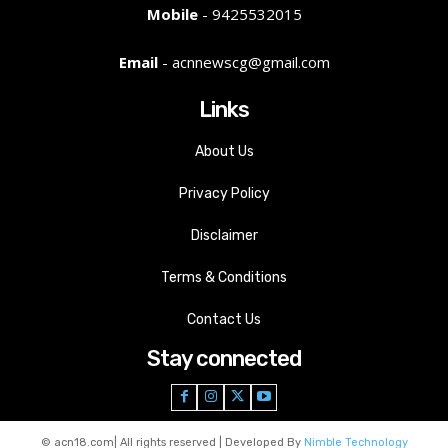
Mobile
- 9425532015
Email
- acnnewscg@gmail.com
Links
About Us
Privacy Policy
Disclaimer
Terms & Conditions
Contact Us
Stay connected
© acn18.com| All rights reserved | Developed By
Nimble Technology