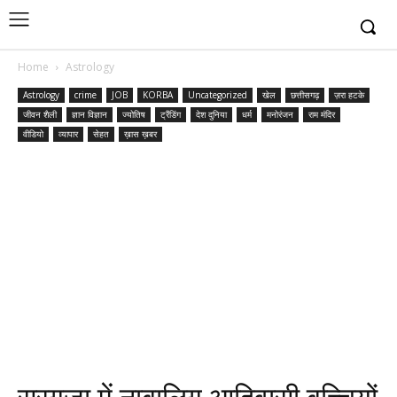
Home
Astrology
Astrology
crime
JOB
KORBA
Uncategorized
खेल
छत्तीसगढ़
ज़रा हटके
जीवन शैली
ज्ञान विज्ञान
ज्योतिष
ट्रैंडिंग
देश दुनिया
धर्म
मनोरंजन
राम मंदिर
वीडियो
व्यापार
सेहत
ख़ास ख़बर