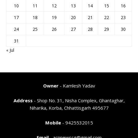
10
11
12
13
14
15
16
17
18
19
20
21
22
23
24
25
26
27
28
29
30
31
« Jul
Owner
- Kamlesh Yadav
Address
- Shop No. 31, Nisha Complex, Ghantaghar,
Niharika, Korba, Chhattisgarh 495677
Mobile
- 9425532015
Email
- acnnewscg@gmail.com