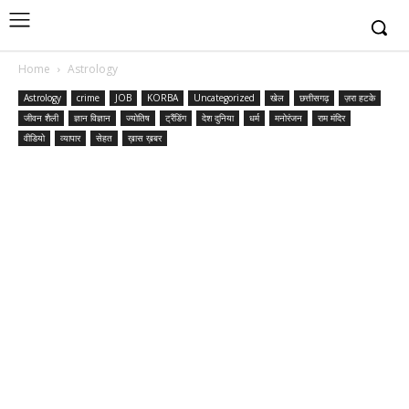
Home
Astrology
Astrology
crime
JOB
KORBA
Uncategorized
खेल
छत्तीसगढ़
ज़रा हटके
जीवन शैली
ज्ञान विज्ञान
ज्योतिष
ट्रैंडिंग
देश दुनिया
धर्म
मनोरंजन
राम मंदिर
वीडियो
व्यापार
सेहत
ख़ास ख़बर