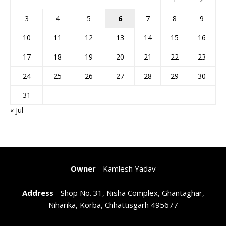
3
4
5
6
7
8
9
10
11
12
13
14
15
16
17
18
19
20
21
22
23
24
25
26
27
28
29
30
31
« Jul
Owner
- Kamlesh Yadav
Address
- Shop No. 31, Nisha Complex, Ghantaghar,
Niharika, Korba, Chhattisgarh 495677