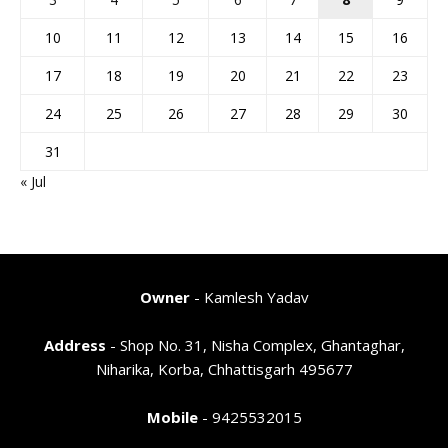
10
11
12
13
14
15
16
17
18
19
20
21
22
23
24
25
26
27
28
29
30
31
« Jul
Owner
- Kamlesh Yadav
Address
- Shop No. 31, Nisha Complex, Ghantaghar,
Niharika, Korba, Chhattisgarh 495677
Mobile
- 9425532015