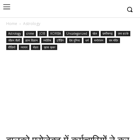
Home
Astrology
Astrology
crime
JOB
KORBA
Uncategorized
खेल
छत्तीसगढ़
ज़रा हटके
जीवन शैली
ज्ञान विज्ञान
ज्योतिष
ट्रैंडिंग
देश दुनिया
धर्म
मनोरंजन
राम मंदिर
वीडियो
व्यापार
सेहत
ख़ास ख़बर