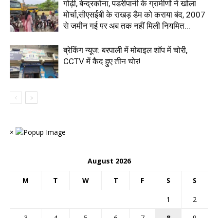
गोढ़ी, बेन्द्रकोना, पडरीपानी के ग्रामीणों ने खोला
मोर्चा,सीएसईबी के राखड़ डैम को कराया बंद, 2007
से जमीन गई पर अब तक नहीं मिली नियमित...
ब्रेकिंग न्यूज: बरपाली में मोबाइल शॉप में चोरी,
CCTV में कैद हुए तीन चोर!
×
August 2026
M
T
W
T
F
S
S
1
2
3
4
5
6
7
8
9