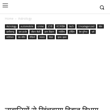
Home
Astrology
Astrology
automobile
crime
JOB
KORBA
tech
Uncategorized
खेल
छत्तीसगढ़
ज़रा हटके
जीवन शैली
ज्ञान विज्ञान
ज्योतिष
ट्रैंडिंग
देश दुनिया
धर्म
मनोरंजन
राम मंदिर
वीडियो
व्यापार
सेहत
ख़ास ख़बर