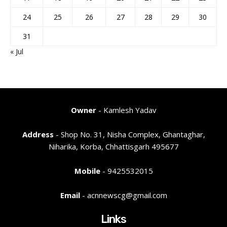
24
25
26
27
28
29
30
31
« Jul
Owner
- Kamlesh Yadav
Address
- Shop No. 31, Nisha Complex, Ghantaghar,
Niharika, Korba, Chhattisgarh 495677
Mobile
- 9425532015
Email
- acnnewscg@gmail.com
Links