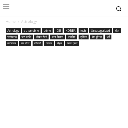
Home
Astrology
Astrology
automobile
crime
JOB
KORBA
tech
Uncategorized
खेल
छत्तीसगढ़
ज़रा हटके
जीवन शैली
ज्ञान विज्ञान
ज्योतिष
ट्रैंडिंग
देश दुनिया
धर्म
मनोरंजन
राम मंदिर
वीडियो
व्यापार
सेहत
ख़ास ख़बर