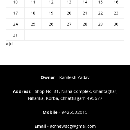
10
11
12
13
14
15
16
17
18
19
20
21
22
23
24
25
26
27
28
29
30
31
« Jul
Owner
- Kamlesh Yadav
Address
- Shop No. 31, Nisha Complex, Ghantaghar,
Niharika, Korba, Chhattisgarh 495677
Mobile
- 9425532015
Email
- acnnewscg@gmail.com