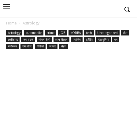
Home
Astrology
Astrology
automobile
crime
JOB
KORBA
tech
Uncategorized
खेल
छत्तीसगढ़
ज़रा हटके
जीवन शैली
ज्ञान विज्ञान
ज्योतिष
ट्रैंडिंग
देश दुनिया
धर्म
मनोरंजन
राम मंदिर
वीडियो
व्यापार
सेहत