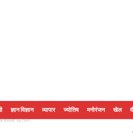
ी
ज्ञान विज्ञान
व्यापार
ज्योतिष
मनोरंजन
खेल
व
 रहा मोरपल्ली, अब CRPF...