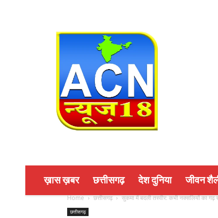
ख़ास ख़बर
छत्तीसगढ़
देश दुनिया
जीवन शैल
Home
छत्तीसगढ़
सुकमा में बदली तस्वीर: कभी नक्सलियों का गढ़
छत्तीसगढ़