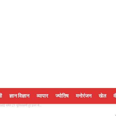
ी
ज्ञान विज्ञान
व्यापार
ज्योतिष
मनोरंजन
खेल
व
सआई समेत 21 पुलिसकर्मी हुए इधर से...