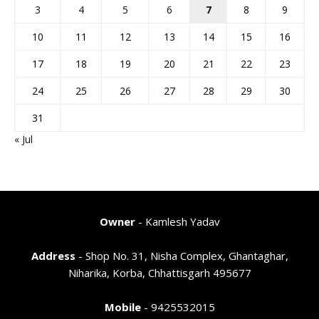
3
4
5
6
7
8
9
10
11
12
13
14
15
16
17
18
19
20
21
22
23
24
25
26
27
28
29
30
31
« Jul
Owner
- Kamlesh Yadav
Address
- Shop No. 31, Nisha Complex, Ghantaghar,
Niharika, Korba, Chhattisgarh 495677
Mobile
- 9425532015