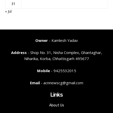
31
« Jul
Owner
- Kamlesh Yadav
Address
- Shop No. 31, Nisha Complex, Ghantaghar,
Niharika, Korba, Chhattisgarh 495677
Mobile
- 9425532015
Email
- acnnewscg@gmail.com
Links
About Us