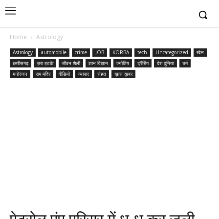
Home
Astrology
Astrology
automobile
crime
JOB
KORBA
tech
Uncategorized
खेल
छत्तीसगढ़
ज़रा हटके
जीवन शैली
ज्ञान विज्ञान
ज्योतिष
ट्रैंडिंग
देश दुनिया
धर्म
मनोरंजन
राम मंदिर
वीडियो
व्यापार
सेहत
ख़ास ख़बर