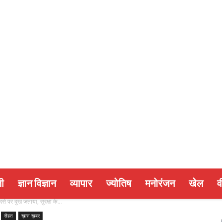
ी
ज्ञान विज्ञान
व्यापार
ज्योतिष
मनोरंजन
खेल
व
े पर दुख जताया, सुरक्षा के...
सेहत
ख़ास ख़बर