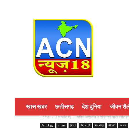
ख़ास ख़बर
छत्तीसगढ़
देश दुनिया
जीवन शैल
Home
Astrology
अनिल अग्रवाल ने सिंहितराई पावर प्लांट हादस
Astrology
crime
JOB
KORBA
राम मंदिर
वीडियो
व्यापार