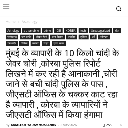
Home
Astrology
Astrology
automobile
crime
JOB
KORBA
tech
Uncategorized
खेल
छत्तीसगढ़
ज़रा हटके
जीवन शैली
ज्ञान विज्ञान
ज्योतिष
ट्रैंडिंग
धर्म
मनोरंजन
राम मंदिर
वीडियो
व्यापार
सेहत
ख़ास ख़बर
मुंबई के व्यापारी के 10 किलो चांदी के
जेवर चोरी ,कोरबा पुलिस रिपोर्ट
लिखने में कर रही है आनाकानी ,चोरी
जाने से बची चांदी पुलिस के पास ,
जीएसटी ऑफिस के चक्कर काट रहा
है व्यापारी , कोरबा के व्यापारियों ने
जीएसटी ऑफिस में किया हंगामा
By
KAMLESH YADAV 9425532015
-
27/05/2026
255
0