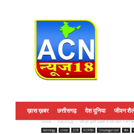
ख़ास ख़बर
छत्तीसगढ़
देश दुनिया
जीवन शैल
Home
Astrology
पति का दूसरी लड़की से प्रेम सहन न कर सकी
Astrology
crime
JOB
KORBA
Uncategorized
खेल