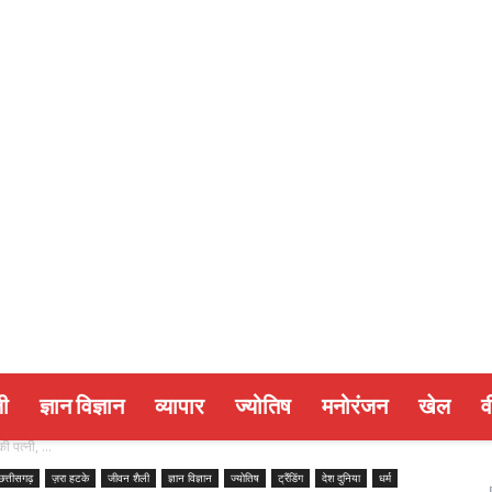
ी
ज्ञान विज्ञान
व्यापार
ज्योतिष
मनोरंजन
खेल
व
 पत्नी, ...
छत्तीसगढ़
ज़रा हटके
जीवन शैली
ज्ञान विज्ञान
ज्योतिष
ट्रैंडिंग
देश दुनिया
धर्म