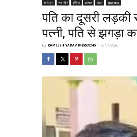
मनोरंजन
राम मंदिर
वीडियो
व्यापार
सेहत
ख़ास ख़बर
पति का दूसरी लड़की 
पत्नी, पति से झगड़ा
By
KAMLESH YADAV 9425532015
-
08/01/2026