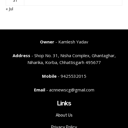
31
« Jul
Owner
- Kamlesh Yadav
Address
- Shop No. 31, Nisha Complex, Ghantaghar,
Niharika, Korba, Chhattisgarh 495677
Mobile
- 9425532015
Email
- acnnewscg@gmail.com
Links
About Us
Privacy Policy