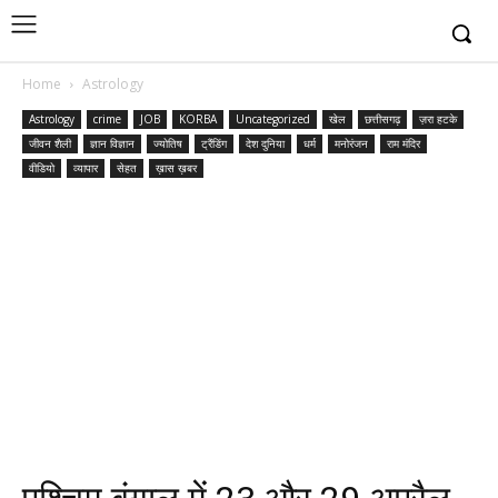
Home
Astrology
Astrology
crime
JOB
KORBA
Uncategorized
खेल
छत्तीसगढ़
ज़रा हटके
जीवन शैली
ज्ञान विज्ञान
ज्योतिष
ट्रैंडिंग
देश दुनिया
धर्म
मनोरंजन
राम मंदिर
वीडियो
व्यापार
सेहत
ख़ास ख़बर