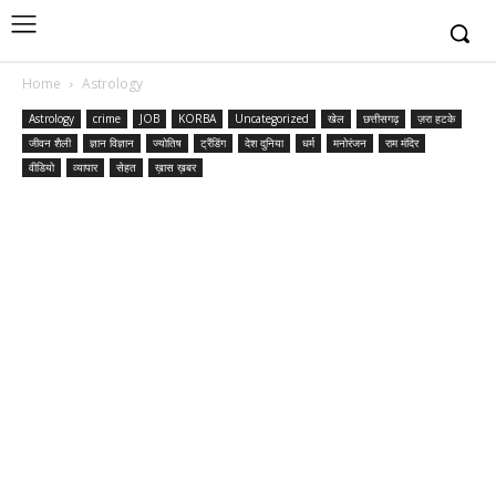
Home
Astrology
Astrology
crime
JOB
KORBA
Uncategorized
खेल
छत्तीसगढ़
ज़रा हटके
जीवन शैली
ज्ञान विज्ञान
ज्योतिष
ट्रैंडिंग
देश दुनिया
धर्म
मनोरंजन
राम मंदिर
वीडियो
व्यापार
सेहत
ख़ास ख़बर