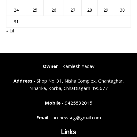
24
25
26
27
28
29
30
31
« Jul
Owner
- Kamlesh Yadav
Address
- Shop No. 31, Nisha Complex, Ghantaghar,
Niharika, Korba, Chhattisgarh 495677
Mobile
- 9425532015
Email
- acnnewscg@gmail.com
Links