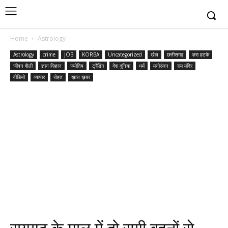
Home
Astrology
Astrology
crime
JOB
KORBA
Uncategorized
खेल
छत्तीसगढ़
ज़रा हटके
जीवन शैली
ज्ञान विज्ञान
ज्योतिष
ट्रैंडिंग
देश दुनिया
धर्म
मनोरंजन
राम मंदिर
वीडियो
व्यापार
सेहत
ख़ास ख़बर