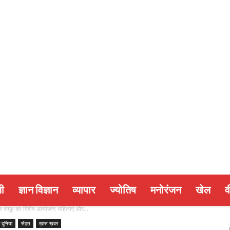
ी
ज्ञान विज्ञान
व्यापार
ज्योतिष
मनोरंजन
खेल
व
कार समूह का विशेष आयोजन: महिलाएं और...
 दुनिया
सेहत
ख़ास ख़बर