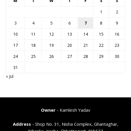
M
T
W
T
F
S
S
1
2
3
4
5
6
7
8
9
10
11
12
13
14
15
16
17
18
19
20
21
22
23
24
25
26
27
28
29
30
31
« Jul
Owner
- Kamlesh Yadav
Address
- Shop No. 31, Nisha Complex, Ghantaghar,
Niharika, Korba, Chhattisgarh 495677