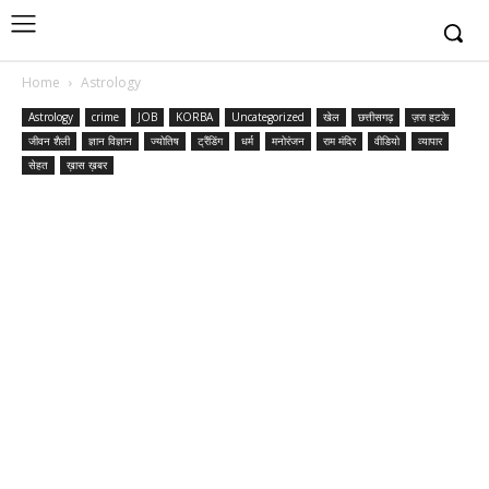
Home
Astrology
Astrology
crime
JOB
KORBA
Uncategorized
खेल
छत्तीसगढ़
ज़रा हटके
जीवन शैली
ज्ञान विज्ञान
ज्योतिष
ट्रैंडिंग
धर्म
मनोरंजन
राम मंदिर
वीडियो
व्यापार
सेहत
ख़ास ख़बर