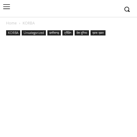
Home
KORBA
KORBA
Uncategorized
छत्तीसगढ़
ट्रैंडिंग
देश दुनिया
ख़ास ख़बर