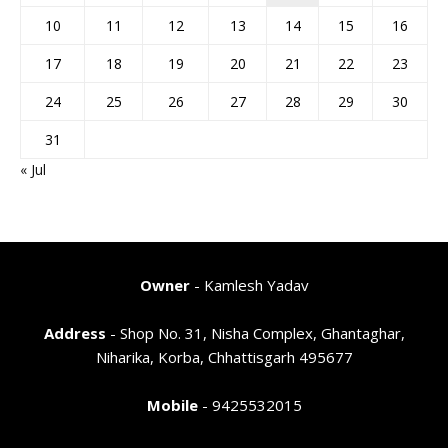
10
11
12
13
14
15
16
17
18
19
20
21
22
23
24
25
26
27
28
29
30
31
« Jul
Owner
- Kamlesh Yadav
Address
- Shop No. 31, Nisha Complex, Ghantaghar,
Niharika, Korba, Chhattisgarh 495677
Mobile
- 9425532015