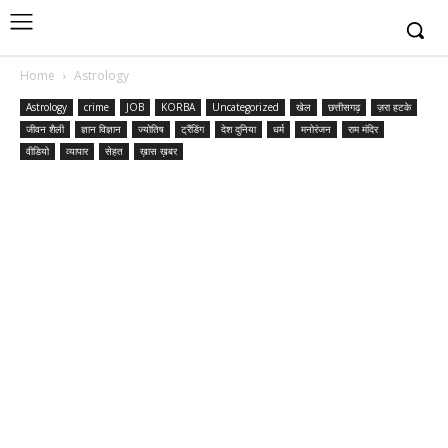
Home
Astrology
Astrology
crime
JOB
KORBA
Uncategorized
खेल
छत्तीसगढ़
ज़रा हटके
जीवन शैली
ज्ञान विज्ञान
ज्योतिष
ट्रैंडिंग
देश दुनिया
धर्म
मनोरंजन
राम मंदिर
वीडियो
व्यापार
सेहत
ख़ास ख़बर