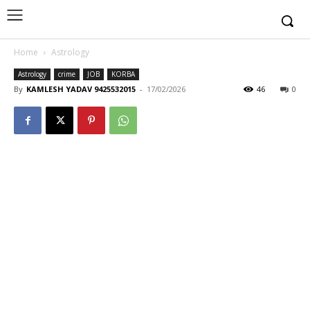
Home
Astrology
Astrology
crime
JOB
KORBA
By
KAMLESH YADAV 9425532015
-
17/02/2026
46
0